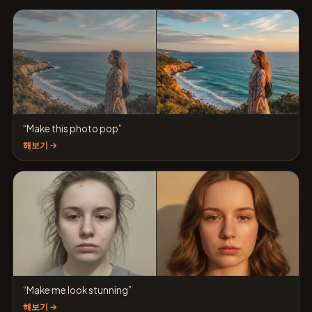
“Make this photo pop”
해보기 →
“Make me look stunning”
해보기 →