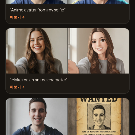
“Anime avatar from my selfie”
해보기 →
“Make me an anime character”
해보기 →