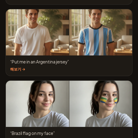
“Put me in an Argentina jersey”
해보기 →
“Brazil flag on my face”