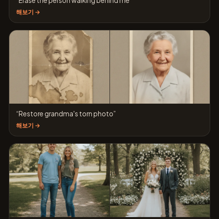
“Erase the person walking behind me”
해보기 →
“Restore grandma's torn photo”
해보기 →