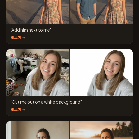
“Add him next to me”
해보기 →
“Cut me out on a white background”
해보기 →