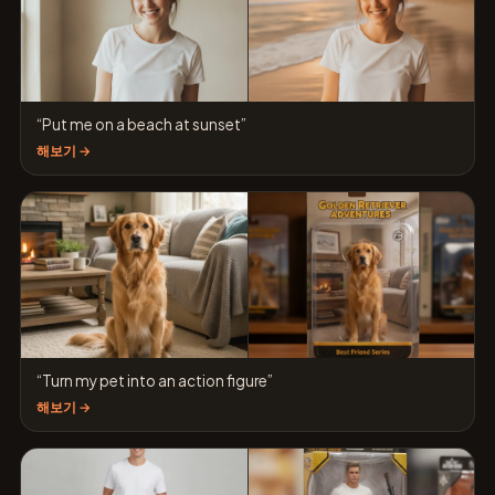
“Put me on a beach at sunset”
해보기 →
“Turn my pet into an action figure”
해보기 →