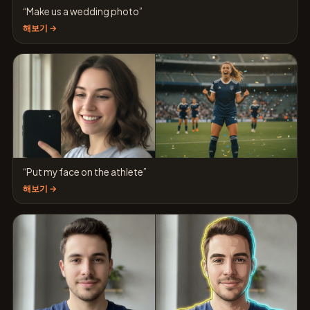
“Make us a wedding photo”
해보기 →
“Put my face on the athlete”
해보기 →