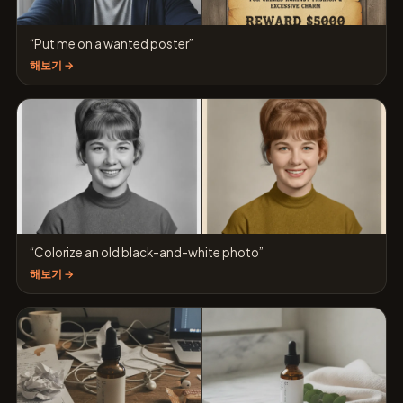
“Put me on a wanted poster”
해보기 →
“Colorize an old black-and-white photo”
해보기 →