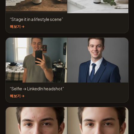
“Stage it in a lifestyle scene”
해보기 →
“Selfie → LinkedIn headshot”
해보기 →