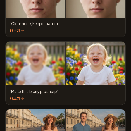
“Clear acne, keep it natural”
해보기 →
“Make this blurry pic sharp”
해보기 →