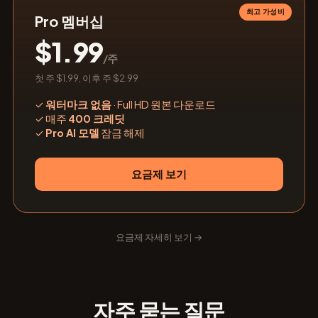
최고 가성비
Pro 멤버십
$1.99
/주
첫 주 $1.99, 이후 주 $2.99
✓
워터마크 없음
· Full HD 원본 다운로드
✓
매주
400 크레딧
✓
Pro AI 모델
잠금 해제
요금제 보기
요금제 자세히 보기 →
자주 묻는 질문