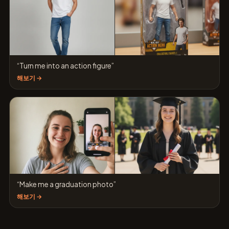
“Turn me into an action figure”
해보기 →
“Make me a graduation photo”
해보기 →