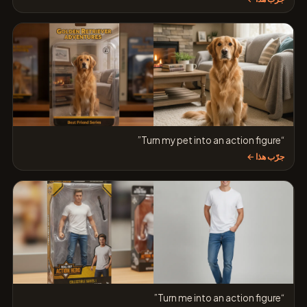
“Turn my pet into an action figure”
جرّب هذا ←
“Turn me into an action figure”