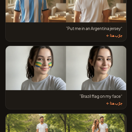
“Put me in an Argentina jersey”
جرّب هذا ←
“Brazil flag on my face”
جرّب هذا ←