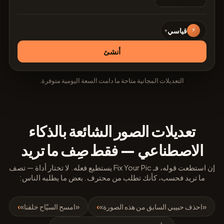
⚡
قياسي
▾
أنشئ
التعديلات المجانية متاحة ما دامت السعة اليومية متوفرة.
تعديلات الصور الشائعة بالذكاء
الاصطناعي — فقط صِف ما تريد
إن استطعت قوله، فـ Fix Your Pic يستطيع فعله. لا تختار أداة — تصف
ما تريد فحسب، كأنك تطلب من محترف. بعض ما يطلبه الناس:
«احذف حبيبي السابق من هذه الصورة»
›
«امسح السيّاح خلفنا»
›