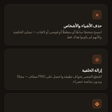
✕
حذف الأشياء والأشخاص
امسح شخصًا سابقًا أو متطفلًا أو فوضى أو لافتات — تمتلئ الخلفية
وكأنهم لم يكونوا هناك قط.
⊘
إزالة الخلفية
اقتطع العنصر بحواف نظيفة واحصل على PNG شفاف — مجانًا
وبدون شاشة خضراء.
❖