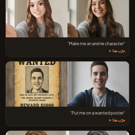
“Make me an anime character”
جرّب هذا ←
“Put me on a wanted poster”
جرّب هذا ←