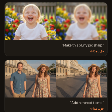
“Make this blurry pic sharp”
جرّب هذا ←
“Add him next to me”
جرّب هذا ←