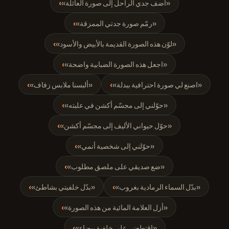
«أضف جدي الراحل إلى صورة العائلة»
›
«رمّم صورة جدتي الممزقة»
›
«لوّن هذه الصورة القديمة بالأبيض والأسود»
›
«اجعل هذه الصورة الضبابية واضحة»
›
«اصنع لي صورة احترافية ببدلة»
›
«ألبسنا ملابس زفاف»
›
«حوّلني إلى مجسّم أكشن في علبته»
›
«حوّل حيواني الأليف إلى مجسّم أكشن»
›
«حوّلني إلى شخصية أنمي»
›
«ضع صديقي على ملصق مطلوب»
›
«بدّل السماء الرمادية بغروب»
›
«بدّل خلفيتي بشاطئ»
›
«أزل العلامة المائية من هذه الصورة»
›
«اقتطعني على خلفية بيضاء»
›