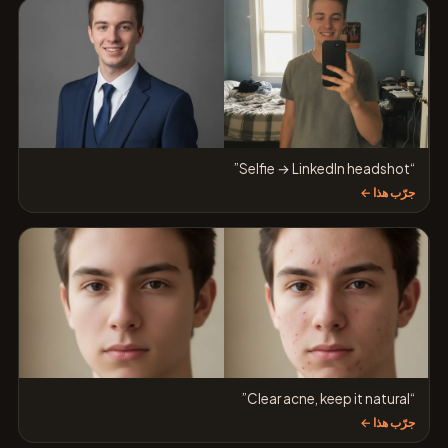
“Selfie → LinkedIn headshot”
جرّب هذا ←
“Clear acne, keep it natural”
جرّب هذا ←