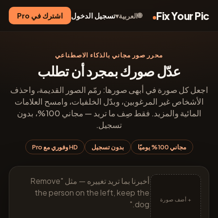
Fix Your Pic
🌐
تسجيل الدخول
اشترك في Pro
العربية
▾
محرر صور مجاني بالذكاء الاصطناعي
عدّل صورك بمجرد أن تطلب
اجعل كل صورة في أبهى صورها: رمّم الصور القديمة، واحذف
الأشخاص غير المرغوبين، وبدّل الخلفيات، وامسح العلامات
المائية والمزيد. فقط صِف ما تريد — مجاني 100%، بدون
تسجيل.
مجاني 100% يوميًا
بدون تسجيل
HD وفوري مع Pro
+ أضف صورة