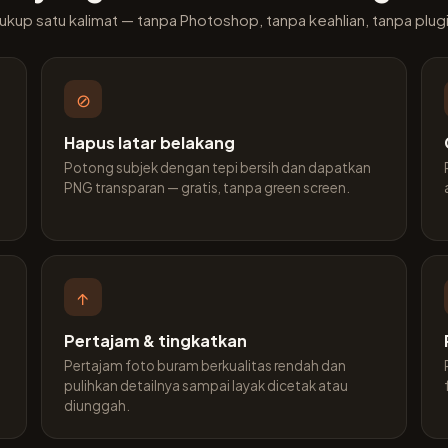
ukup satu kalimat — tanpa Photoshop, tanpa keahlian, tanpa plugi
⊘
Hapus latar belakang
Potong subjek dengan tepi bersih dan dapatkan
PNG transparan — gratis, tanpa green screen.
↑
Pertajam & tingkatkan
Pertajam foto buram berkualitas rendah dan
pulihkan detailnya sampai layak dicetak atau
diunggah.