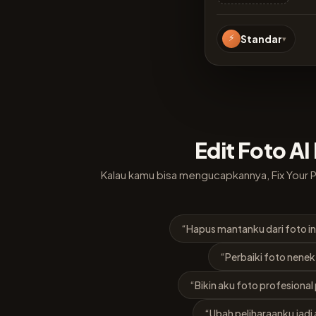
⚡
Standar
▾
Edit Foto A
Kalau kamu bisa mengucapkannya, Fix Your P
“Hapus mantanku dari foto in
“Perbaiki foto nene
“Bikin aku foto profesional 
“Ubah peliharaanku jadi 