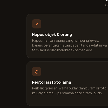
C
✕
Hapus objek & orang
Hapus mantan, orang yang numpang lewat,
barang berantakan, atau papan tanda — latarnya
terisi rapi seolah mereka tak pernah ada.
↺
Restorasi foto lama
Perbaiki goresan, warna pudar, dan buram di foto
keluarga lama — plus warnai foto hitam-putih.