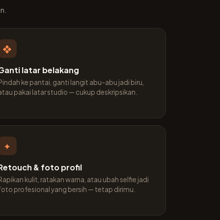
n.
❖
Ganti latar belakang
Pindah ke pantai, ganti langit abu-abu jadi biru,
atau pakai latar studio — cukup deskripsikan.
✦
Retouch & foto profil
Rapikan kulit, ratakan warna, atau ubah selfie jadi
foto profesional yang bersih — tetap dirimu.