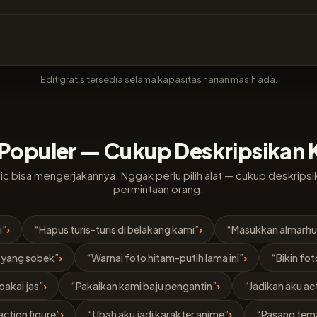
Edit gratis tersedia selama kapasitas harian masih ada.
I Populer — Cukup Deskripsikan
ic bisa mengerjakannya. Nggak perlu pilih alat — cukup deskripsi
permintaan orang:
i”
›
“Hapus turis-turis di belakang kami”
›
“Masukkan almarhu
k yang sobek”
›
“Warnai foto hitam-putih lama ini”
›
“Bikin fot
pakai jas”
›
“Pakaikan kami baju pengantin”
›
“Jadikan aku ac
action figure”
›
“Ubah aku jadi karakter anime”
›
“Pasang tema