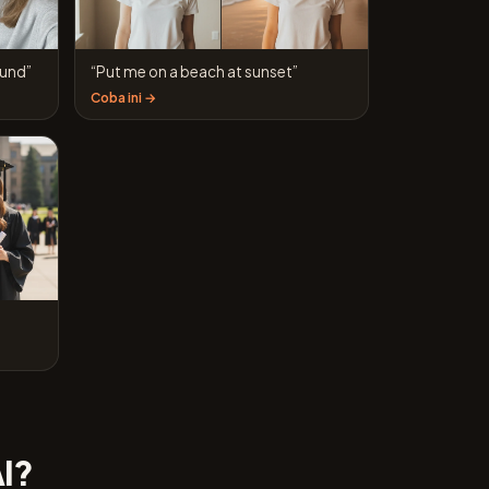
ound”
“Put me on a beach at sunset”
Coba ini →
AI?