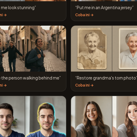
 me look stunning”
“Put me in an Argentina jersey”
ni →
Coba ini →
e the person walking behind me”
“Restore grandma's torn photo
ni →
Coba ini →