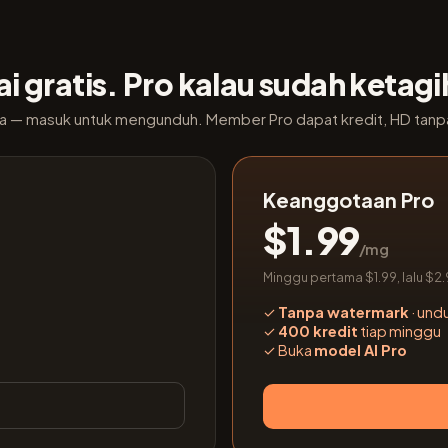
i gratis. Pro kalau sudah ketag
ya — masuk untuk mengunduh. Member Pro dapat kredit, HD tanpa
Keanggotaan Pro
$1.99
/mg
Minggu pertama $1.99, lalu $
✓
Tanpa watermark
· undu
✓
400 kredit
tiap minggu
✓
Buka
model AI Pro