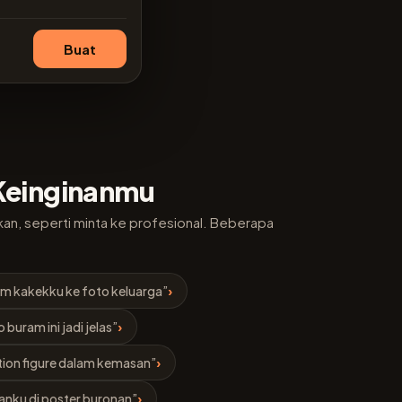
Buat
 Keinginanmu
kan, seperti minta ke profesional. Beberapa
m kakekku ke foto keluarga”
›
o buram ini jadi jelas”
›
tion figure dalam kemasan”
›
nku di poster buronan”
›