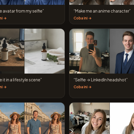
 avatar from my selfie”
“Make me an anime character”
ni →
Coba ini →
 it in a lifestyle scene”
“Selfie → LinkedIn headshot”
ni →
Coba ini →