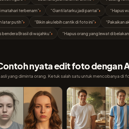
di matahari terbenam”
›
“Ganti latarku jadi pantai”
›
“Hapus wa
latar putih”
›
“Bikin aku lebih cantik di foto ini”
›
“Pakaikan ak
s bendera Brasil di wajahku”
›
“Hapus orang yang lewat di belaka
Contoh nyata edit foto dengan A
 asli yang diminta orang. Ketuk salah satu untuk mencobanya di 