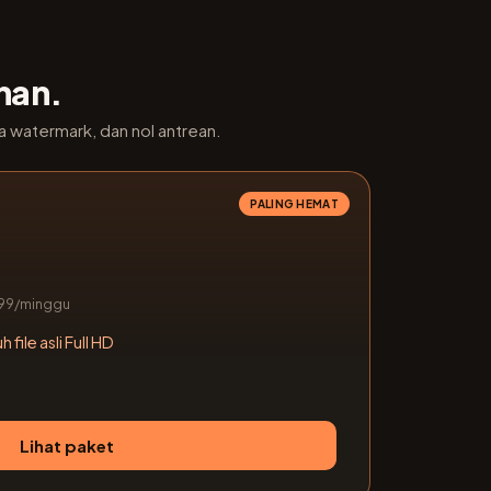
ihan.
 watermark, dan nol antrean.
PALING HEMAT
2.99/minggu
h file asli Full HD
Lihat paket