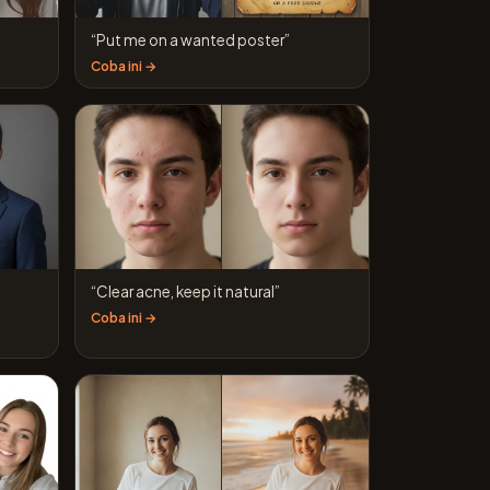
“Put me on a wanted poster”
Coba ini →
“Clear acne, keep it natural”
Coba ini →