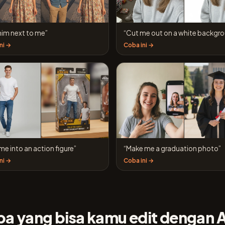
him next to me”
“Cut me out on a white backgr
ni →
Coba ini →
me into an action figure”
“Make me a graduation photo”
ni →
Coba ini →
a yang bisa kamu edit dengan 