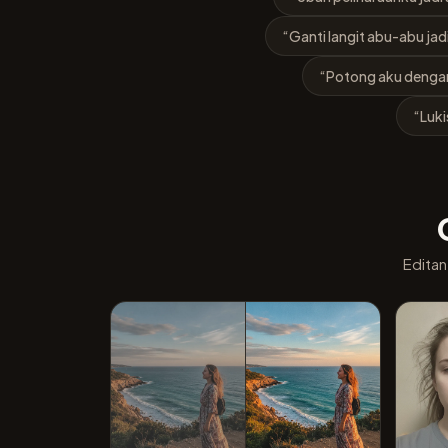
“Ganti langit abu-abu ja
“Potong aku dengan 
“Luki
Editan