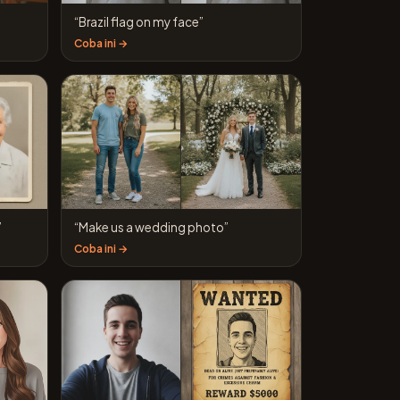
“Brazil flag on my face”
Coba ini →
”
“Make us a wedding photo”
Coba ini →