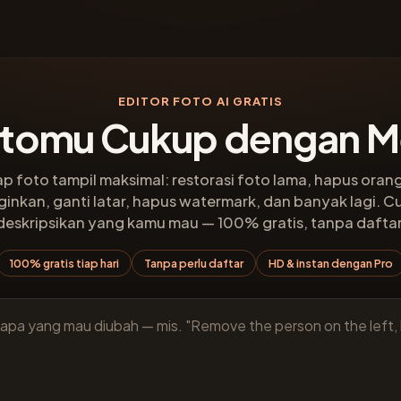
EDITOR FOTO AI GRATIS
otomu Cukup dengan 
iap foto tampil maksimal: restorasi foto lama, hapus oran
ginkan, ganti latar, hapus watermark, dan banyak lagi. 
deskripsikan yang kamu mau — 100% gratis, tanpa daftar
100% gratis tiap hari
Tanpa perlu daftar
HD & instan dengan Pro