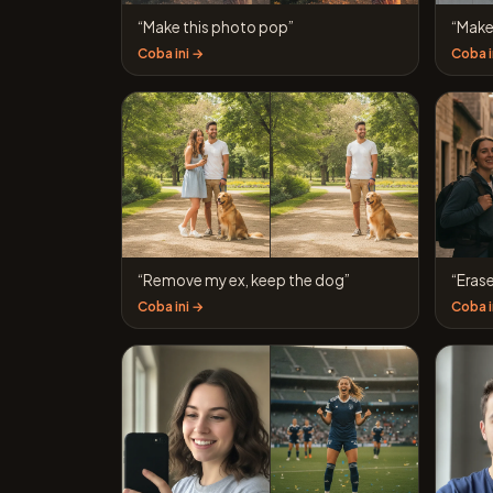
“Make this photo pop”
“Make
Coba ini →
Coba i
“Remove my ex, keep the dog”
“Eras
Coba ini →
Coba i