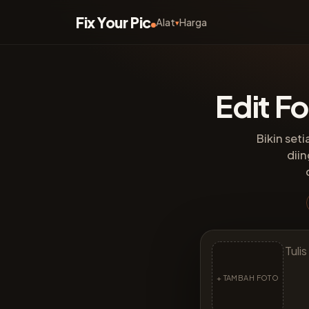
Fix Your Pic
Alat
Harga
▾
Edit F
Bikin set
diin
+ TAMBAH FOTO