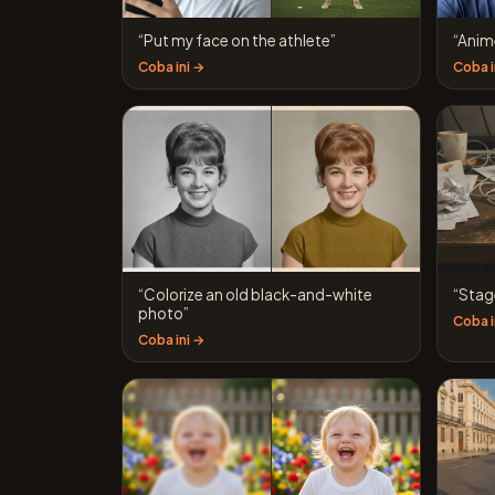
“Put my face on the athlete”
“Anime
Coba ini →
Coba i
“Colorize an old black-and-white
“Stage
photo”
Coba i
Coba ini →