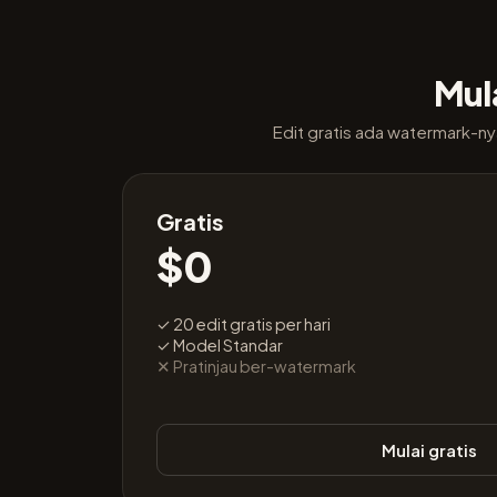
Mula
Edit gratis ada watermark-n
Gratis
$0
✓ 20 edit gratis per hari
✓ Model Standar
✕ Pratinjau ber-watermark
Mulai gratis