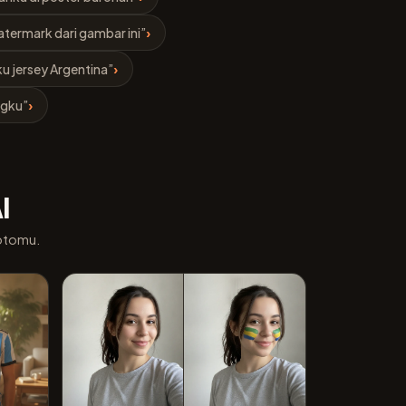
termark dari gambar ini”
›
u jersey Argentina”
›
ngku”
›
I
fotomu.