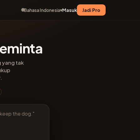
🌐
Masuk
Jadi Pro
Bahasa Indonesia
▾
Meminta
g yang tak
Cukup
.