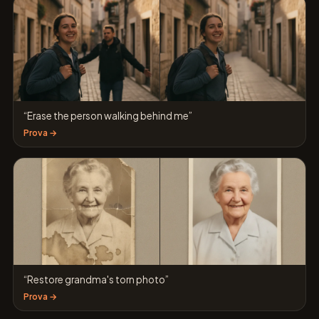
“Erase the person walking behind me”
Prova →
“Restore grandma's torn photo”
Prova →