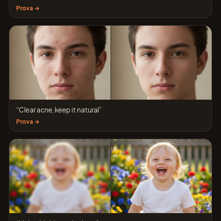
Prova →
“Clear acne, keep it natural”
Prova →