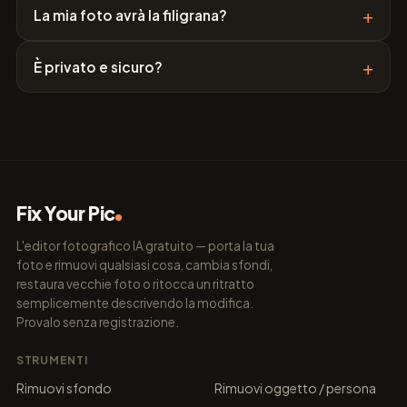
+
La mia foto avrà la filigrana?
+
È privato e sicuro?
Fix Your Pic
L'editor fotografico IA gratuito — porta la tua
foto e rimuovi qualsiasi cosa, cambia sfondi,
restaura vecchie foto o ritocca un ritratto
semplicemente descrivendo la modifica.
Provalo senza registrazione.
STRUMENTI
Rimuovi sfondo
Rimuovi oggetto / persona