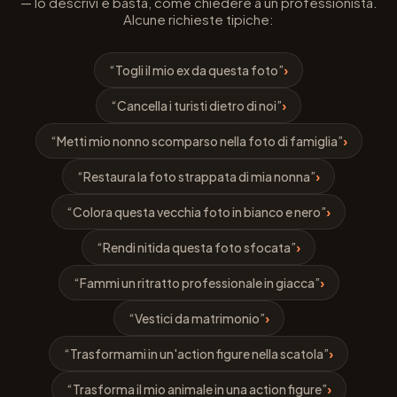
— lo descrivi e basta, come chiedere a un professionista.
Alcune richieste tipiche:
“Togli il mio ex da questa foto”
›
“Cancella i turisti dietro di noi”
›
“Metti mio nonno scomparso nella foto di famiglia”
›
“Restaura la foto strappata di mia nonna”
›
“Colora questa vecchia foto in bianco e nero”
›
“Rendi nitida questa foto sfocata”
›
“Fammi un ritratto professionale in giacca”
›
“Vestici da matrimonio”
›
“Trasformami in un'action figure nella scatola”
›
“Trasforma il mio animale in una action figure”
›