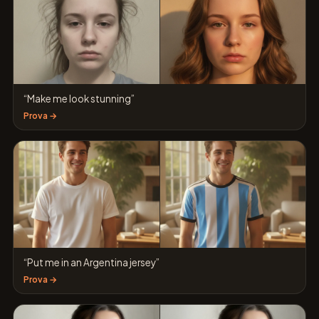
“Make me look stunning”
Prova →
“Put me in an Argentina jersey”
Prova →