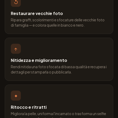
↺
Restaurare vecchie foto
Ripara graffi, scolorimenti e sfocature delle vecchie foto
di famiglia — e colora quelle in bianco e nero.
↑
Nitidezza e miglioramento
Rendi nitida una foto sfocata di bassa qualità e recupera i
dettagli per stamparla o pubblicarla.
✦
Ritocco e ritratti
Migliora la pelle, uniforma l'incarnato o trasforma un selfie