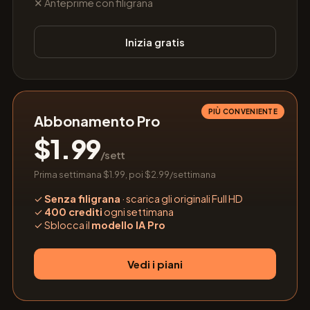
✕ Anteprime con filigrana
Inizia gratis
PIÙ CONVENIENTE
Abbonamento Pro
$1.99
/sett
Prima settimana $1.99, poi $2.99/settimana
✓
Senza filigrana
· scarica gli originali Full HD
✓
400 crediti
ogni settimana
✓
Sblocca il
modello IA Pro
Vedi i piani