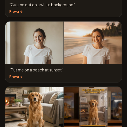
“Cut me out on a white background”
Prova →
“Put me on a beach at sunset”
Prova →