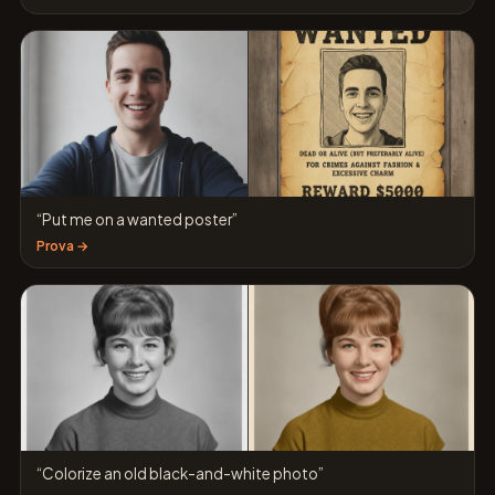
“Put me on a wanted poster”
Prova →
“Colorize an old black-and-white photo”