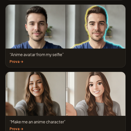
“Anime avatar from my selfie”
Prova →
“Make me an anime character”
Prova →