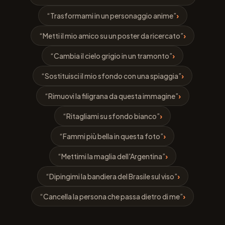
“Trasformami in un personaggio anime”
›
“Metti il mio amico su un poster da ricercato”
›
“Cambia il cielo grigio in un tramonto”
›
“Sostituisci il mio sfondo con una spiaggia”
›
“Rimuovi la filigrana da questa immagine”
›
“Ritagliami su sfondo bianco”
›
“Fammi più bella in questa foto”
›
“Mettimi la maglia dell'Argentina”
›
“Dipingimi la bandiera del Brasile sul viso”
›
“Cancella la persona che passa dietro di me”
›