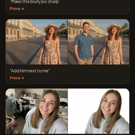
“Make this blurry pic sharp”
Prova →
“Add him next to me”
Prova →