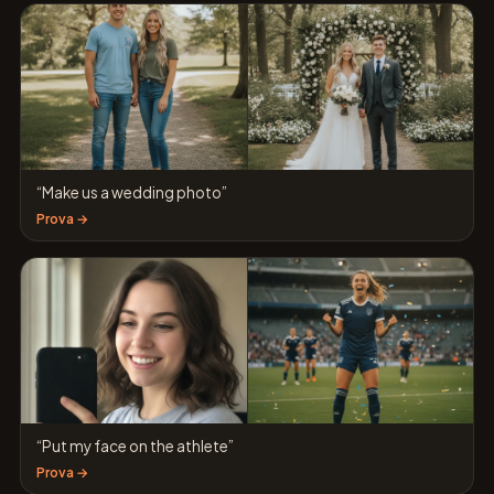
“Make us a wedding photo”
Prova →
“Put my face on the athlete”
Prova →