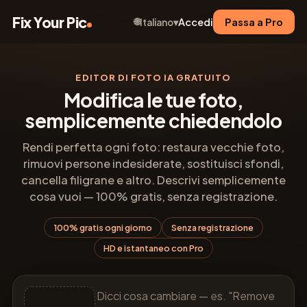
Fix Your Pic
🌐
Accedi
Passa a Pro
Italiano
▾
EDITOR DI FOTO IA GRATUITO
Modifica le tue foto,
semplicemente chiedendolo
Rendi perfetta ogni foto: restaura vecchie foto,
rimuovi persone indesiderate, sostituisci sfondi,
cancella filigrane e altro. Descrivi semplicemente
cosa vuoi — 100% gratis, senza registrazione.
100% gratis ogni giorno
Senza registrazione
HD e istantaneo con Pro