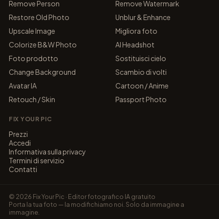
Remove Person
Remove Watermark
Restore Old Photo
Unblur & Enhance
Upscale Image
Migliora foto
Colorize B&W Photo
AI Headshot
Foto prodotto
Sostituisci cielo
Change Background
Scambio di volti
Avatar IA
Cartoon / Anime
Retouch / Skin
Passport Photo
FIX YOUR PIC
Prezzi
Accedi
Informativa sulla privacy
Termini di servizio
Contatti
© 2026 Fix Your Pic · Editor fotografico IA gratuito
Porta la tua foto — la modifichiamo noi. Solo da immagine a
immagine.