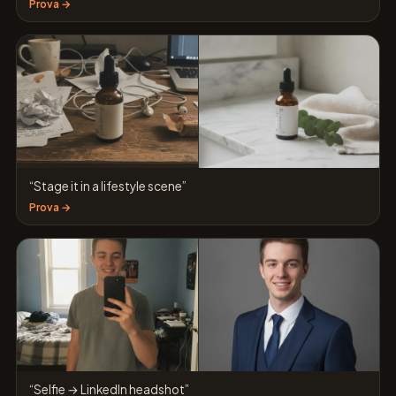
Prova →
“Stage it in a lifestyle scene”
Prova →
“Selfie → LinkedIn headshot”