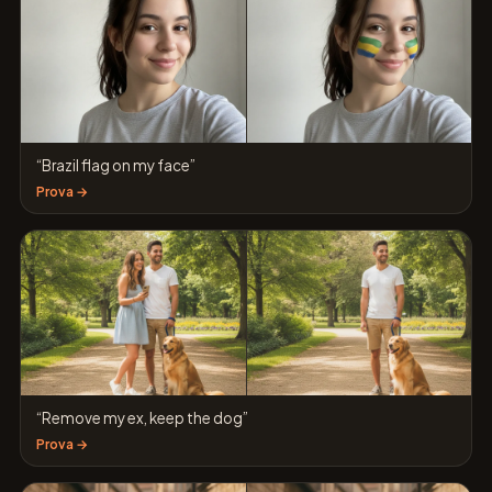
“Brazil flag on my face”
Prova →
“Remove my ex, keep the dog”
Prova →